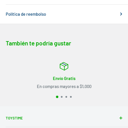
Política de reembolso
También te podría gustar
 Gratis
Tiempo d
yores a $1,000
De 5 a 7 d
TOYSTIME