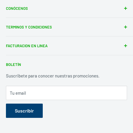
(81) 83 78 44 12
CONÓCENOS
José Vasconcelos #402 Int.237
Contacto
Col. del Valle San Pedro Garza García, N.L.
TERMINOS Y CONDICIONES
Terms of Service
toystime@toystime.com
Refund policy
Terminos y condiciones
FACTURACION EN LINEA
Facturacion
BOLETÍN
Suscribete para conocer nuestras promociones.
Tu email
Suscribir