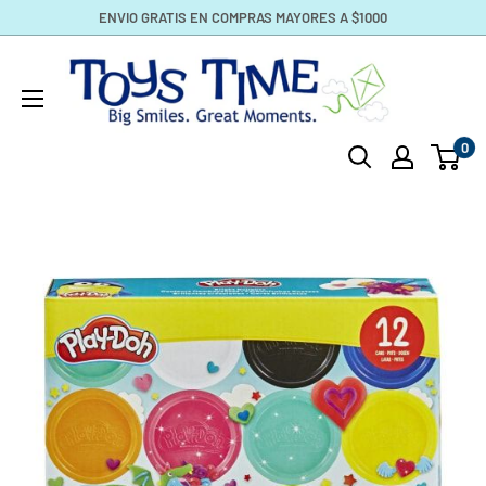
Ir
ENVIO GRATIS EN COMPRAS MAYORES A $1000
directamente
toystime.com
al
contenido
0