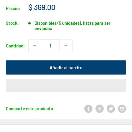
Precio
$ 369.00
Precio:
de
venta
Stock:
Disponibles (5 unidades), listas para ser
enviadas
Cantidad:
Añadir al carrito
Comparte este producto