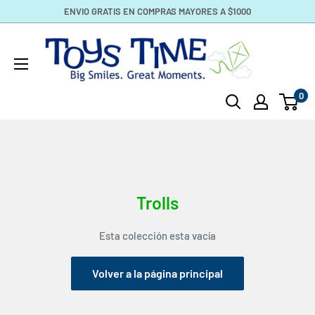
Ir
ENVIO GRATIS EN COMPRAS MAYORES A $1000
directamente
toystime.com
al
contenido
0
Trolls
Esta colección esta vacía
Volver a la página principal