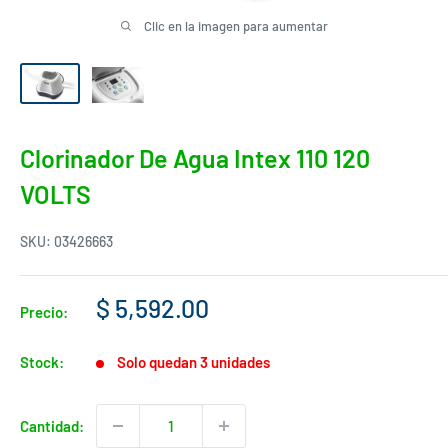
Clic en la imagen para aumentar
Clorinador De Agua Intex 110 120
VOLTS
SKU:
03426663
Precio
$ 5,592.00
Precio:
de
venta
Stock:
Solo quedan 3 unidades
Cantidad: