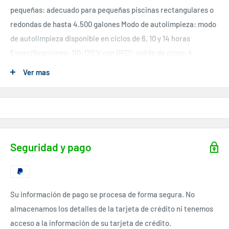
pequeñas: adecuado para pequeñas piscinas rectangulares o
redondas de hasta 4.500 galones Modo de autolimpieza: modo
de autolimpieza disponible en ciclos de 6, 10 y 14 horas
Especificaciones: 110-120 V con GFCI; salida de cloro: 4
galones por hora; caudal de bomba de filtración: 300-1000
Ver mas
galones/h; dimensiones (largo x ancho x alto): 12 x 10 x 10
pulgadas; peso: 7 libras
Seguridad y pago
Su información de pago se procesa de forma segura. No
almacenamos los detalles de la tarjeta de crédito ni tenemos
acceso a la información de su tarjeta de crédito.