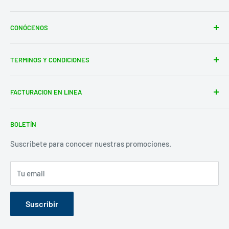
(81) 83 78 44 12
CONÓCENOS
José Vasconcelos #402 Int.237
Contacto
Col. del Valle San Pedro Garza García, N.L.
TERMINOS Y CONDICIONES
Terms of Service
toystime@toystime.com
Refund policy
Terminos y condiciones
FACTURACION EN LINEA
Facturacion
BOLETÍN
Suscribete para conocer nuestras promociones.
Tu email
Suscribir