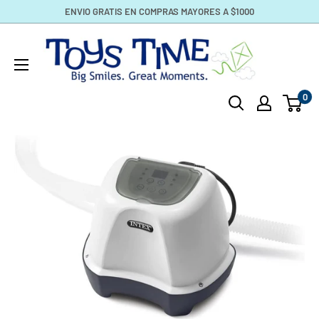
Ir
ENVIO GRATIS EN COMPRAS MAYORES A $1000
directamente
toystime.com
al
contenido
0