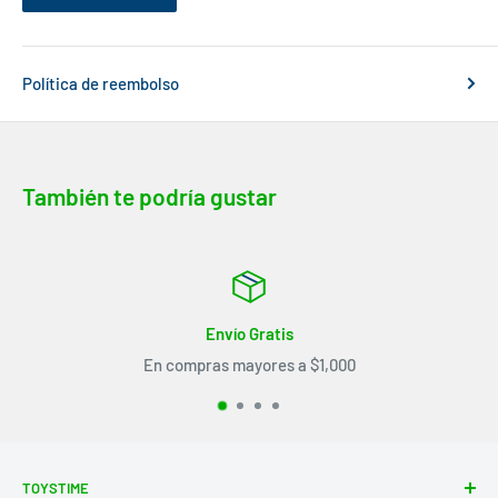
Política de reembolso
También te podría gustar
nvío Gratis
Tiem
s mayores a $1,000
De 5 a
TOYSTIME